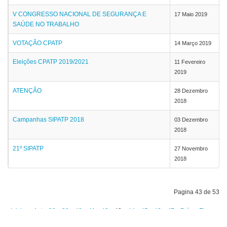
V CONGRESSO NACIONAL DE SEGURANÇA E
17 Maio 2019
SAÚDE NO TRABALHO
VOTAÇÃO CPATP
14 Março 2019
Eleições CPATP 2019/2021
11 Fevereiro
2019
ATENÇÃO
28 Dezembro
2018
Campanhas SIPATP 2018
03 Dezembro
2018
21º SIPATP
27 Novembro
2018
Pagina 43 de 53
Iniciar
Ant
38
39
40
41
42
43
44
45
46
47
Próx
Fim